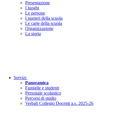
Presentazione
I luoghi
Le persone
I numeri della scuola
Le carte della scuola
Organizzazione
La storia
Servizi
Panoramica
Famiglie e studenti
Personale scolastico
Percorsi di studio
Verbali Collegio Docenti a.s. 2025-26