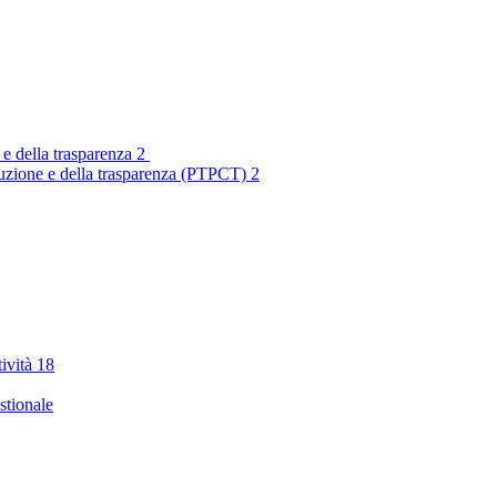
 e della trasparenza
2
rruzione e della trasparenza (PTPCT)
2
tività
18
stionale