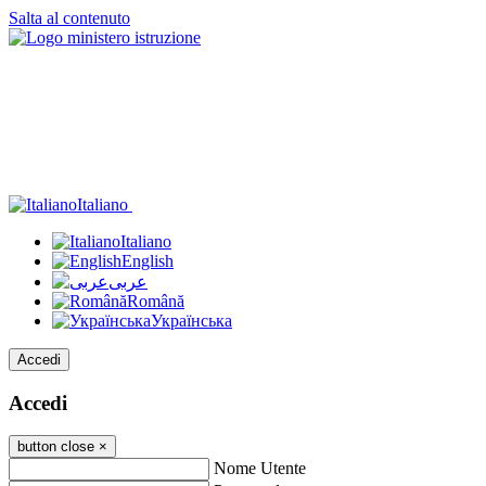
Salta al contenuto
Italiano
Italiano
English
عربى
Română
Українська
Accedi
Accedi
button close
×
Nome Utente