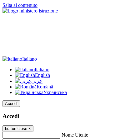
Salta al contenuto
Italiano
Italiano
English
عربى
Română
Українська
Accedi
Accedi
button close
×
Nome Utente