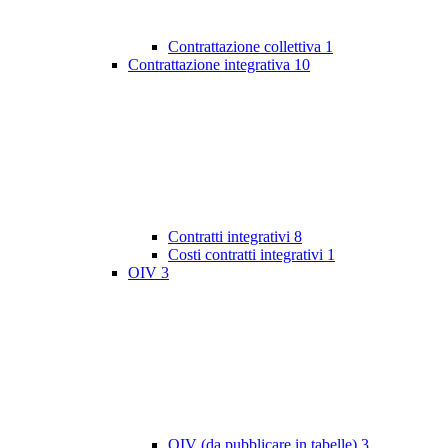
Contrattazione collettiva
1
Contrattazione integrativa
10
Contratti integrativi
8
Costi contratti integrativi
1
OIV
3
OIV (da pubblicare in tabelle)
3