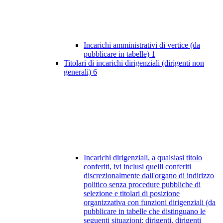
Incarichi amministrativi di vertice (da
pubblicare in tabelle)
1
Titolari di incarichi dirigenziali (dirigenti non
generali)
6
Incarichi dirigenziali, a qualsiasi titolo
conferiti, ivi inclusi quelli conferiti
discrezionalmente dall'organo di indirizzo
politico senza procedure pubbliche di
selezione e titolari di posizione
organizzativa con funzioni dirigenziali (da
pubblicare in tabelle che distinguano le
seguenti situazioni: dirigenti, dirigenti