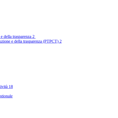
 e della trasparenza
2
rruzione e della trasparenza (PTPCT)
2
tività
18
stionale