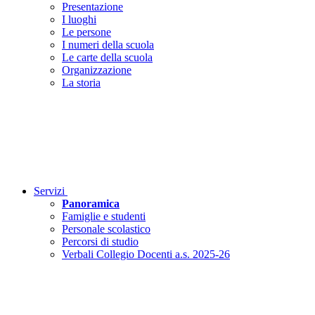
Presentazione
I luoghi
Le persone
I numeri della scuola
Le carte della scuola
Organizzazione
La storia
Servizi
Panoramica
Famiglie e studenti
Personale scolastico
Percorsi di studio
Verbali Collegio Docenti a.s. 2025-26