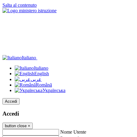
Salta al contenuto
Italiano
Italiano
English
عربى
Română
Українська
Accedi
Accedi
button close
×
Nome Utente