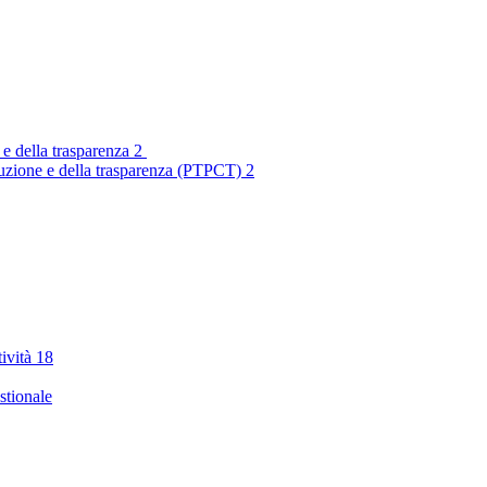
 e della trasparenza
2
rruzione e della trasparenza (PTPCT)
2
tività
18
stionale