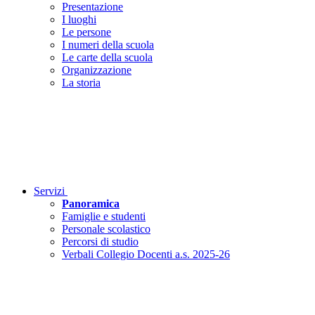
Presentazione
I luoghi
Le persone
I numeri della scuola
Le carte della scuola
Organizzazione
La storia
Servizi
Panoramica
Famiglie e studenti
Personale scolastico
Percorsi di studio
Verbali Collegio Docenti a.s. 2025-26