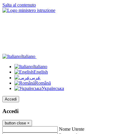
Salta al contenuto
Italiano
Italiano
English
عربى
Română
Українська
Accedi
Accedi
button close
×
Nome Utente