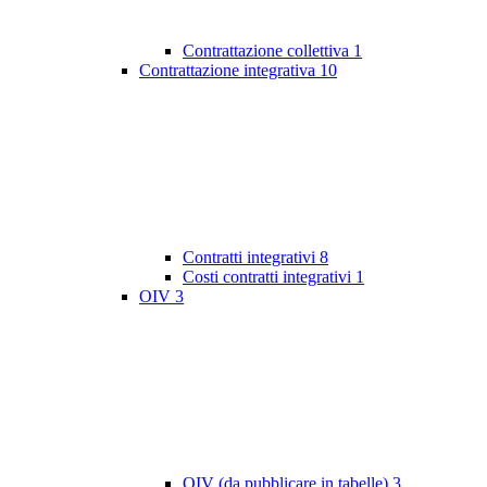
Contrattazione collettiva
1
Contrattazione integrativa
10
Contratti integrativi
8
Costi contratti integrativi
1
OIV
3
OIV (da pubblicare in tabelle)
3