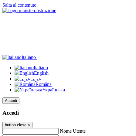
Salta al contenuto
Italiano
Italiano
English
عربى
Română
Українська
Accedi
Accedi
button close
×
Nome Utente