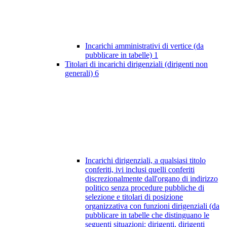
Incarichi amministrativi di vertice (da
pubblicare in tabelle)
1
Titolari di incarichi dirigenziali (dirigenti non
generali)
6
Incarichi dirigenziali, a qualsiasi titolo
conferiti, ivi inclusi quelli conferiti
discrezionalmente dall'organo di indirizzo
politico senza procedure pubbliche di
selezione e titolari di posizione
organizzativa con funzioni dirigenziali (da
pubblicare in tabelle che distinguano le
seguenti situazioni: dirigenti, dirigenti