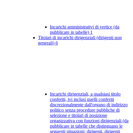
Incarichi amministrativi di vertice (da
pubblicare in tabelle)
1
Titolari di incarichi dirigenziali (dirigenti non
generali)
6
Incarichi dirigenziali, a qualsiasi titolo
conferiti, ivi inclusi quelli conferiti
discrezionalmente dall'organo di indirizzo
politico senza procedure pubbliche di
selezione e titolari di posizione
organizzativa con funzioni dirigenziali (da
pubblicare in tabelle che distinguano le
seguenti situazioni: dirigenti, dirigenti