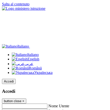
Salta al contenuto
Italiano
Italiano
English
عربى
Română
Українська
Accedi
Accedi
button close
×
Nome Utente