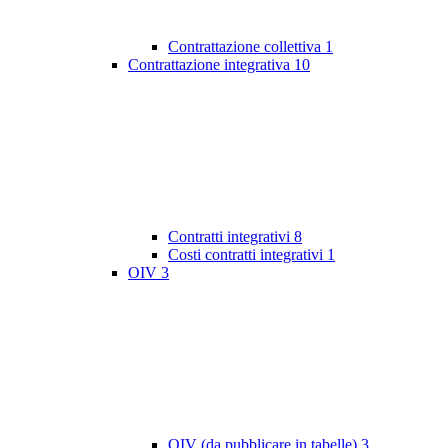
Contrattazione collettiva
1
Contrattazione integrativa
10
Contratti integrativi
8
Costi contratti integrativi
1
OIV
3
OIV (da pubblicare in tabelle)
3