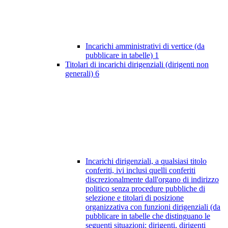
Incarichi amministrativi di vertice (da
pubblicare in tabelle)
1
Titolari di incarichi dirigenziali (dirigenti non
generali)
6
Incarichi dirigenziali, a qualsiasi titolo
conferiti, ivi inclusi quelli conferiti
discrezionalmente dall'organo di indirizzo
politico senza procedure pubbliche di
selezione e titolari di posizione
organizzativa con funzioni dirigenziali (da
pubblicare in tabelle che distinguano le
seguenti situazioni: dirigenti, dirigenti