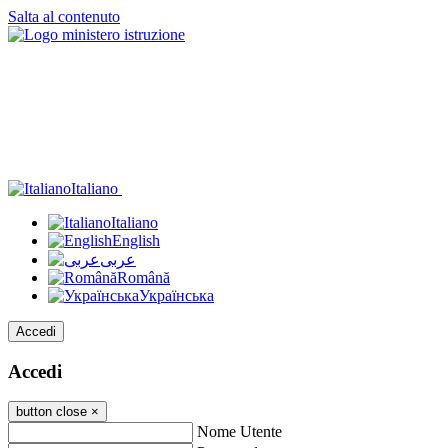
Salta al contenuto
Italiano
Italiano
English
عربى
Română
Українська
Accedi
Accedi
button close
×
Nome Utente