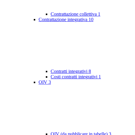
Contrattazione collettiva
1
Contrattazione integrativa
10
Contratti integrativi
8
Costi contratti integrativi
1
OIV
3
OIV (da pubblicare in tabelle)
3