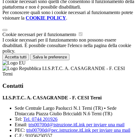
I cookie necessari sono quelli che consentono il funzionamento della
piattaforma e non è possibile disabilitarli.
Per conoscere quali sono i cookie necessari al funzionamento potete
visionare la
COOKIE POLICY
.
Cookie necessari per il funzionamento
I cookie necessari per il funzionamento non possono essere
disabilitati. È possibile consultare l'elenco nella pagina della cookie
policy.
Accetta tutti
Salva le preferenze
I.I.S.P.T.C. A. CASAGRANDE - F. CESI
Terni
Contatti
I.I.S.P.T.C. A. CASAGRANDE - F. CESI Terni
Sede Centrale Largo Paolucci N.1 Terni (TR) • Sede
Distaccata Piazza Giulio Briccialdi N.6 Terni (TR)
Tel:
Tel. 0744 201926
Email:
tris00700d@istruzione.it
Link per inviare una mail
PEC:
tris00700d@pec.istruzione.it
Link per inviare una mail
C.F.: 91056250557