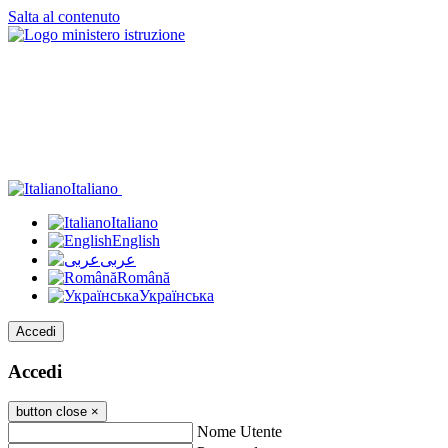
Salta al contenuto
Italiano
Italiano
English
عربى
Română
Українська
Accedi
Accedi
button close
×
Nome Utente