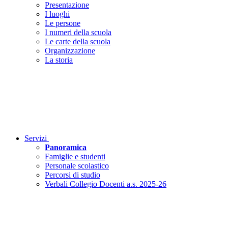
Presentazione
I luoghi
Le persone
I numeri della scuola
Le carte della scuola
Organizzazione
La storia
Servizi
Panoramica
Famiglie e studenti
Personale scolastico
Percorsi di studio
Verbali Collegio Docenti a.s. 2025-26