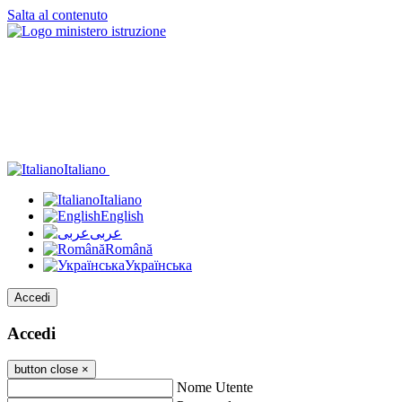
Salta al contenuto
Italiano
Italiano
English
عربى
Română
Українська
Accedi
Accedi
button close
×
Nome Utente