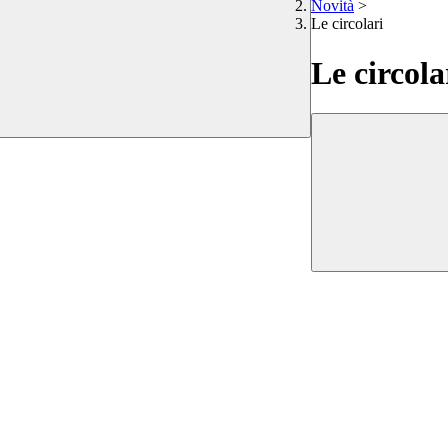
Novità
>
Le circolari
Le circola