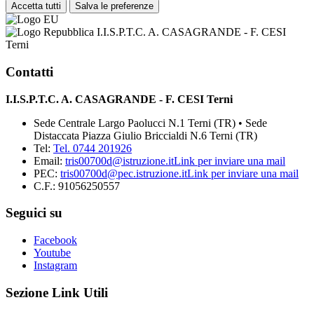
Accetta tutti
Salva le preferenze
I.I.S.P.T.C. A. CASAGRANDE - F. CESI
Terni
Contatti
I.I.S.P.T.C. A. CASAGRANDE - F. CESI Terni
Sede Centrale Largo Paolucci N.1 Terni (TR) • Sede
Distaccata Piazza Giulio Briccialdi N.6 Terni (TR)
Tel:
Tel. 0744 201926
Email:
tris00700d@istruzione.it
Link per inviare una mail
PEC:
tris00700d@pec.istruzione.it
Link per inviare una mail
C.F.: 91056250557
Seguici su
Facebook
Youtube
Instagram
Sezione Link Utili