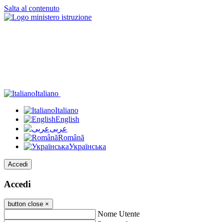
Salta al contenuto
Italiano
Italiano
English
عربى
Română
Українська
Accedi
Accedi
button close
×
Nome Utente