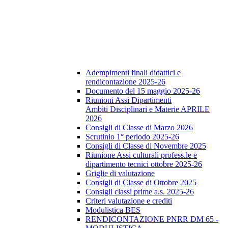
Adempimenti finali didattici e
rendicontazione 2025-26
Documento del 15 maggio 2025-26
Riunioni Assi Dipartimenti
Ambiti Disciplinari e Materie APRILE
2026
Consigli di Classe di Marzo 2026
Scrutinio 1° periodo 2025-26
Consigli di Classe di Novembre 2025
Riunione Assi culturali profess.le e
dipartimento tecnici ottobre 2025-26
Griglie di valutazione
Consigli di Classe di Ottobre 2025
Consigli classi prime a.s. 2025-26
Criteri valutazione e crediti
Modulistica BES
RENDICONTAZIONE PNRR DM 65 -