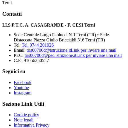
Terni
Contatti
I.I.S.P.T.C. A. CASAGRANDE - F. CESI Terni
Sede Centrale Largo Paolucci N.1 Terni (TR) • Sede
Distaccata Piazza Giulio Briccialdi N.6 Terni (TR)
Tel:
Tel. 0744 201926
Email:
tris00700d@istruzione.it
Link per inviare una mail
PEC:
tris00700d@pec.istruzione.it
Link per inviare una mail
C.F.: 91056250557
Seguici su
Facebook
Youtube
Instagram
Sezione Link Utili
Cookie policy
Note legali
Informativa Privacy