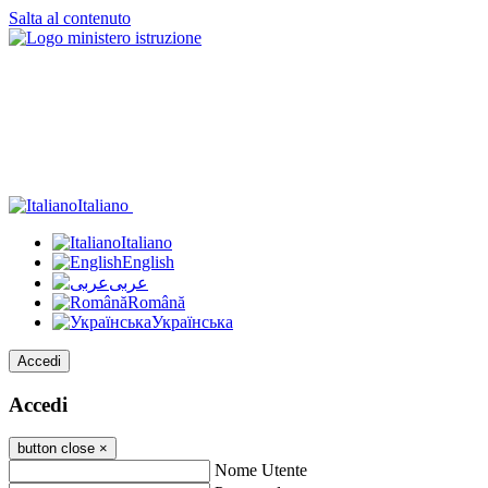
Salta al contenuto
Italiano
Italiano
English
عربى
Română
Українська
Accedi
Accedi
button close
×
Nome Utente