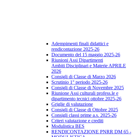
Adempimenti finali didattici e
rendicontazione 2025-26
Documento del 15 maggio 2025-26
Riunioni Assi Dipartimenti
Ambiti Disciplinari e Materie APRILE
2026
Consigli di Classe di Marzo 2026
Scrutinio 1° periodo 2025-26
Consigli di Classe di Novembre 2025
Riunione Assi culturali profess.le e
dipartimento tecnici ottobre 2025-26
Griglie di valutazione
Consigli di Classe di Ottobre 2025
Consigli classi prime a.s. 2025-26
Criteri valutazione e crediti
Modulistica BES
RENDICONTAZIONE PNRR DM 65 -