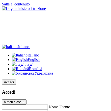
Salta al contenuto
Italiano
Italiano
English
عربى
Română
Українська
Accedi
Accedi
button close
×
Nome Utente