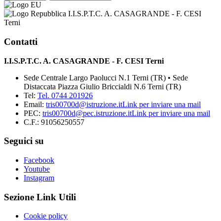
I.I.S.P.T.C. A. CASAGRANDE - F. CESI
Terni
Contatti
I.I.S.P.T.C. A. CASAGRANDE - F. CESI Terni
Sede Centrale Largo Paolucci N.1 Terni (TR) • Sede
Distaccata Piazza Giulio Briccialdi N.6 Terni (TR)
Tel:
Tel. 0744 201926
Email:
tris00700d@istruzione.it
Link per inviare una mail
PEC:
tris00700d@pec.istruzione.it
Link per inviare una mail
C.F.: 91056250557
Seguici su
Facebook
Youtube
Instagram
Sezione Link Utili
Cookie policy