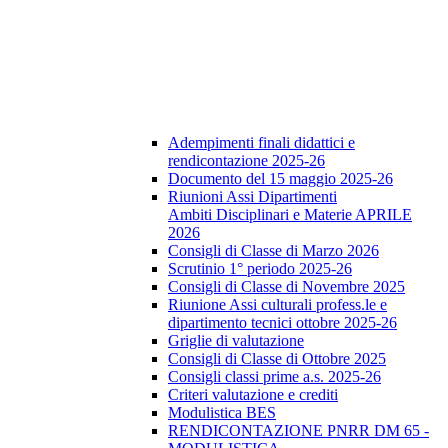
Adempimenti finali didattici e
rendicontazione 2025-26
Documento del 15 maggio 2025-26
Riunioni Assi Dipartimenti
Ambiti Disciplinari e Materie APRILE
2026
Consigli di Classe di Marzo 2026
Scrutinio 1° periodo 2025-26
Consigli di Classe di Novembre 2025
Riunione Assi culturali profess.le e
dipartimento tecnici ottobre 2025-26
Griglie di valutazione
Consigli di Classe di Ottobre 2025
Consigli classi prime a.s. 2025-26
Criteri valutazione e crediti
Modulistica BES
RENDICONTAZIONE PNRR DM 65 -