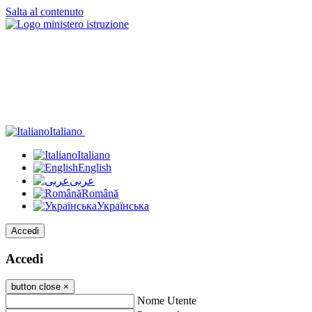
Salta al contenuto
Italiano
Italiano
English
عربى
Română
Українська
Accedi
Accedi
button close
×
Nome Utente