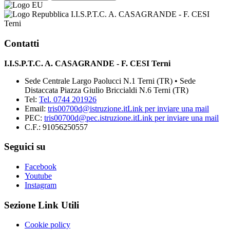
I.I.S.P.T.C. A. CASAGRANDE - F. CESI
Terni
Contatti
I.I.S.P.T.C. A. CASAGRANDE - F. CESI Terni
Sede Centrale Largo Paolucci N.1 Terni (TR) • Sede
Distaccata Piazza Giulio Briccialdi N.6 Terni (TR)
Tel:
Tel. 0744 201926
Email:
tris00700d@istruzione.it
Link per inviare una mail
PEC:
tris00700d@pec.istruzione.it
Link per inviare una mail
C.F.: 91056250557
Seguici su
Facebook
Youtube
Instagram
Sezione Link Utili
Cookie policy