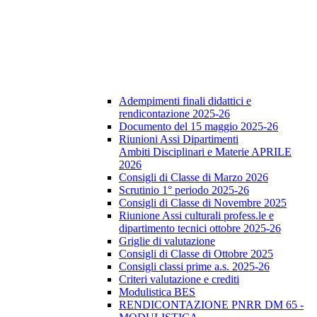
Adempimenti finali didattici e
rendicontazione 2025-26
Documento del 15 maggio 2025-26
Riunioni Assi Dipartimenti
Ambiti Disciplinari e Materie APRILE
2026
Consigli di Classe di Marzo 2026
Scrutinio 1° periodo 2025-26
Consigli di Classe di Novembre 2025
Riunione Assi culturali profess.le e
dipartimento tecnici ottobre 2025-26
Griglie di valutazione
Consigli di Classe di Ottobre 2025
Consigli classi prime a.s. 2025-26
Criteri valutazione e crediti
Modulistica BES
RENDICONTAZIONE PNRR DM 65 -