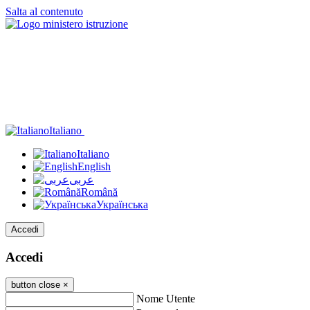
Salta al contenuto
Italiano
Italiano
English
عربى
Română
Українська
Accedi
Accedi
button close
×
Nome Utente