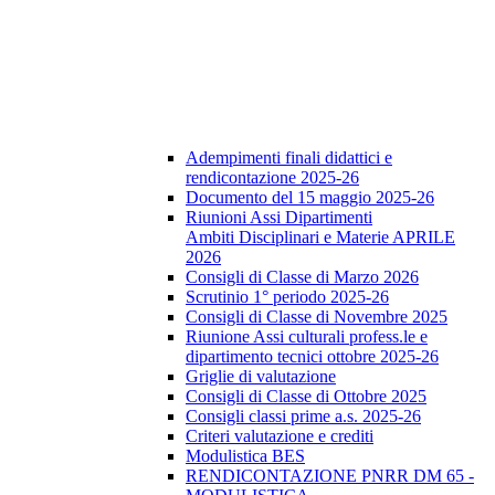
Adempimenti finali didattici e
rendicontazione 2025-26
Documento del 15 maggio 2025-26
Riunioni Assi Dipartimenti
Ambiti Disciplinari e Materie APRILE
2026
Consigli di Classe di Marzo 2026
Scrutinio 1° periodo 2025-26
Consigli di Classe di Novembre 2025
Riunione Assi culturali profess.le e
dipartimento tecnici ottobre 2025-26
Griglie di valutazione
Consigli di Classe di Ottobre 2025
Consigli classi prime a.s. 2025-26
Criteri valutazione e crediti
Modulistica BES
RENDICONTAZIONE PNRR DM 65 -