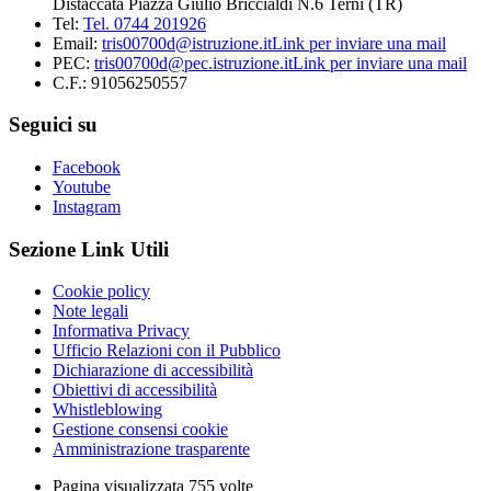
Distaccata Piazza Giulio Briccialdi N.6 Terni (TR)
Tel:
Tel. 0744 201926
Email:
tris00700d@istruzione.it
Link per inviare una mail
PEC:
tris00700d@pec.istruzione.it
Link per inviare una mail
C.F.: 91056250557
Seguici su
Facebook
Youtube
Instagram
Sezione Link Utili
Cookie policy
Note legali
Informativa Privacy
Ufficio Relazioni con il Pubblico
Dichiarazione di accessibilità
Obiettivi di accessibilità
Whistleblowing
Gestione consensi cookie
Amministrazione trasparente
Pagina visualizzata
755
volte