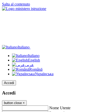
Salta al contenuto
Italiano
Italiano
English
عربى
Română
Українська
Accedi
Accedi
button close
×
Nome Utente