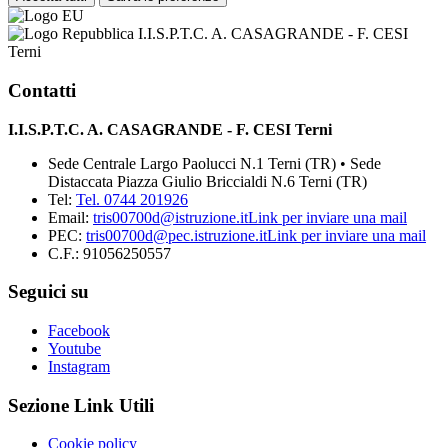
I.I.S.P.T.C. A. CASAGRANDE - F. CESI
Terni
Contatti
I.I.S.P.T.C. A. CASAGRANDE - F. CESI Terni
Sede Centrale Largo Paolucci N.1 Terni (TR) • Sede
Distaccata Piazza Giulio Briccialdi N.6 Terni (TR)
Tel:
Tel. 0744 201926
Email:
tris00700d@istruzione.it
Link per inviare una mail
PEC:
tris00700d@pec.istruzione.it
Link per inviare una mail
C.F.: 91056250557
Seguici su
Facebook
Youtube
Instagram
Sezione Link Utili
Cookie policy