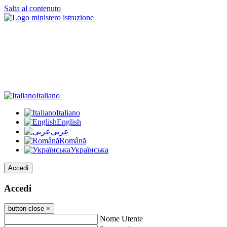
Salta al contenuto
Italiano
Italiano
English
عربى
Română
Українська
Accedi
Accedi
button close
×
Nome Utente