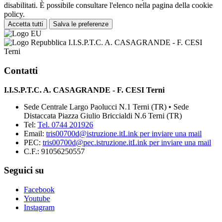
disabilitati. È possibile consultare l'elenco nella pagina della cookie
policy.
Accetta tutti
Salva le preferenze
I.I.S.P.T.C. A. CASAGRANDE - F. CESI
Terni
Contatti
I.I.S.P.T.C. A. CASAGRANDE - F. CESI Terni
Sede Centrale Largo Paolucci N.1 Terni (TR) • Sede
Distaccata Piazza Giulio Briccialdi N.6 Terni (TR)
Tel:
Tel. 0744 201926
Email:
tris00700d@istruzione.it
Link per inviare una mail
PEC:
tris00700d@pec.istruzione.it
Link per inviare una mail
C.F.: 91056250557
Seguici su
Facebook
Youtube
Instagram