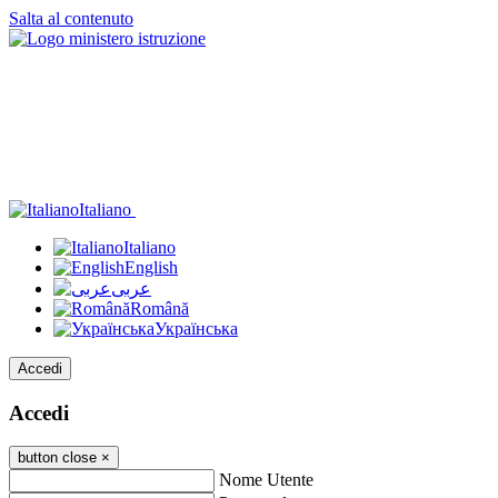
Salta al contenuto
Italiano
Italiano
English
عربى
Română
Українська
Accedi
Accedi
button close
×
Nome Utente