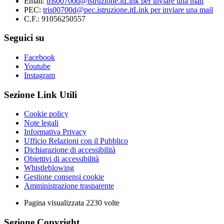
Email:
tris00700d@istruzione.it
Link per inviare una mail
PEC:
tris00700d@pec.istruzione.it
Link per inviare una mail
C.F.: 91056250557
Seguici su
Facebook
Youtube
Instagram
Sezione Link Utili
Cookie policy
Note legali
Informativa Privacy
Ufficio Relazioni con il Pubblico
Dichiarazione di accessibilità
Obiettivi di accessibilità
Whistleblowing
Gestione consensi cookie
Amministrazione trasparente
Pagina visualizzata
2230
volte
Sezione Copyright