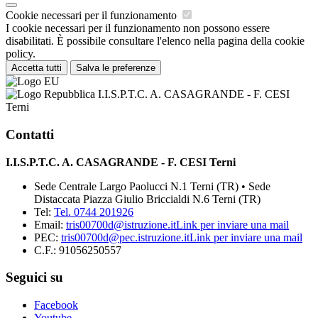
Cookie necessari per il funzionamento
I cookie necessari per il funzionamento non possono essere
disabilitati. È possibile consultare l'elenco nella pagina della cookie
policy.
Accetta tutti
Salva le preferenze
I.I.S.P.T.C. A. CASAGRANDE - F. CESI
Terni
Contatti
I.I.S.P.T.C. A. CASAGRANDE - F. CESI Terni
Sede Centrale Largo Paolucci N.1 Terni (TR) • Sede
Distaccata Piazza Giulio Briccialdi N.6 Terni (TR)
Tel:
Tel. 0744 201926
Email:
tris00700d@istruzione.it
Link per inviare una mail
PEC:
tris00700d@pec.istruzione.it
Link per inviare una mail
C.F.: 91056250557
Seguici su
Facebook
Youtube