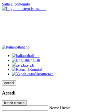
Salta al contenuto
Italiano
Italiano
English
عربى
Română
Українська
Accedi
Accedi
button close
×
Nome Utente