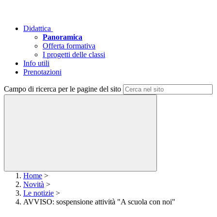
Didattica
Panoramica
Offerta formativa
I progetti delle classi
Info utili
Prenotazioni
Campo di ricerca per le pagine del sito
Home
>
Novità
>
Le notizie
>
AVVISO: sospensione attività "A scuola con noi"