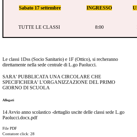
Sabato 17 settembre
INGRESSO
U
TUTTE LE CLASSI
8:00
Le classi 1Dss (Socio Sanitario) e 1F (Ottico), si recheranno
direttamente nella sede centrale di L.go Paolucci.
SARA' PUBBLICATA UNA CIRCOLARE CHE
SPECIFICHERA' L'ORGANIZZAZIONE DEL PRIMO
GIORNO DI SCUOLA
Allegati
14 Avvio anno scolastico -dettaglio uscite delle classi sede L.go
Paolucci.docx.pdf
File PDF
Contatore click: 28