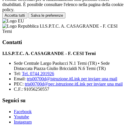
disabilitati. È possibile consultare l'elenco nella pagina della cookie
policy.
Accetta tutti
Salva le preferenze
I.I.S.P.T.C. A. CASAGRANDE - F. CESI
Terni
Contatti
I.I.S.P.T.C. A. CASAGRANDE - F. CESI Terni
Sede Centrale Largo Paolucci N.1 Terni (TR) • Sede
Distaccata Piazza Giulio Briccialdi N.6 Terni (TR)
Tel:
Tel. 0744 201926
Email:
tris00700d@istruzione.it
Link per inviare una mail
PEC:
tris00700d@pec.istruzione.it
Link per inviare una mail
C.F.: 91056250557
Seguici su
Facebook
Youtube
Instagram