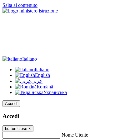
Salta al contenuto
Italiano
Italiano
English
عربى
Română
Українська
Accedi
Accedi
button close
×
Nome Utente