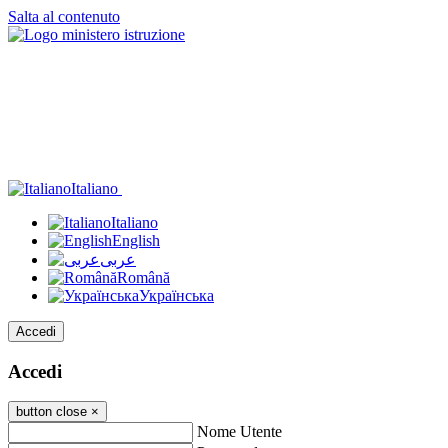
Salta al contenuto
Italiano
Italiano
English
عربى
Română
Українська
Accedi
Accedi
button close
×
Nome Utente