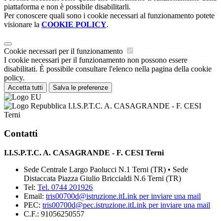
piattaforma e non è possibile disabilitarli.
Per conoscere quali sono i cookie necessari al funzionamento potete
visionare la
COOKIE POLICY
.
Cookie necessari per il funzionamento
I cookie necessari per il funzionamento non possono essere
disabilitati. È possibile consultare l'elenco nella pagina della cookie
policy.
Accetta tutti
Salva le preferenze
I.I.S.P.T.C. A. CASAGRANDE - F. CESI
Terni
Contatti
I.I.S.P.T.C. A. CASAGRANDE - F. CESI Terni
Sede Centrale Largo Paolucci N.1 Terni (TR) • Sede
Distaccata Piazza Giulio Briccialdi N.6 Terni (TR)
Tel:
Tel. 0744 201926
Email:
tris00700d@istruzione.it
Link per inviare una mail
PEC:
tris00700d@pec.istruzione.it
Link per inviare una mail
C.F.: 91056250557