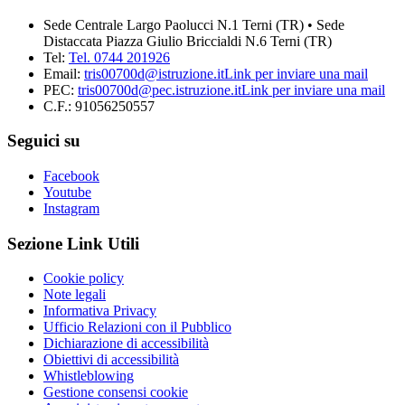
Sede Centrale Largo Paolucci N.1 Terni (TR) • Sede
Distaccata Piazza Giulio Briccialdi N.6 Terni (TR)
Tel:
Tel. 0744 201926
Email:
tris00700d@istruzione.it
Link per inviare una mail
PEC:
tris00700d@pec.istruzione.it
Link per inviare una mail
C.F.: 91056250557
Seguici su
Facebook
Youtube
Instagram
Sezione Link Utili
Cookie policy
Note legali
Informativa Privacy
Ufficio Relazioni con il Pubblico
Dichiarazione di accessibilità
Obiettivi di accessibilità
Whistleblowing
Gestione consensi cookie