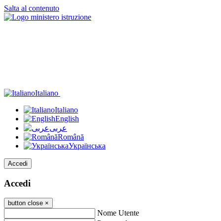
Salta al contenuto
Italiano
Italiano
English
عربى
Română
Українська
Accedi
Accedi
button close
×
Nome Utente