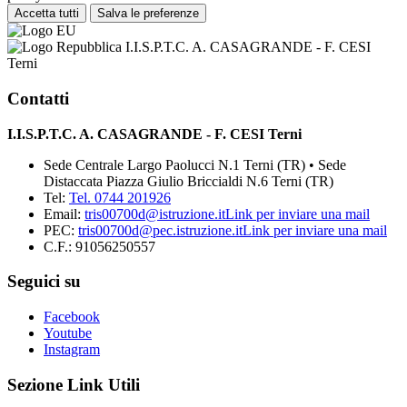
Accetta tutti
Salva le preferenze
I.I.S.P.T.C. A. CASAGRANDE - F. CESI
Terni
Contatti
I.I.S.P.T.C. A. CASAGRANDE - F. CESI Terni
Sede Centrale Largo Paolucci N.1 Terni (TR) • Sede
Distaccata Piazza Giulio Briccialdi N.6 Terni (TR)
Tel:
Tel. 0744 201926
Email:
tris00700d@istruzione.it
Link per inviare una mail
PEC:
tris00700d@pec.istruzione.it
Link per inviare una mail
C.F.: 91056250557
Seguici su
Facebook
Youtube
Instagram
Sezione Link Utili