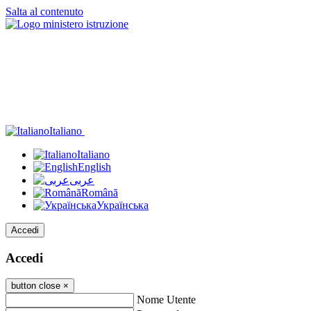
Salta al contenuto
Italiano
Italiano
English
عربى
Română
Українська
Accedi
Accedi
button close
×
Nome Utente