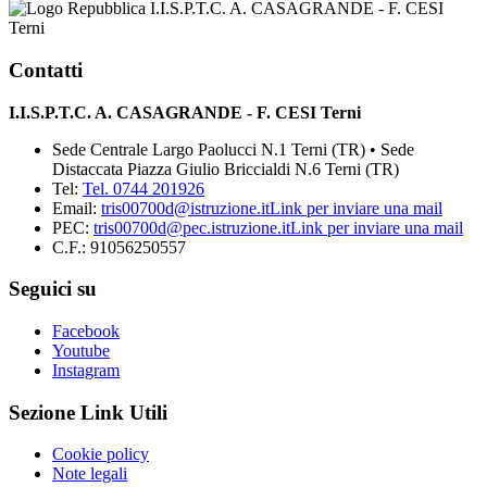
I.I.S.P.T.C. A. CASAGRANDE - F. CESI
Terni
Contatti
I.I.S.P.T.C. A. CASAGRANDE - F. CESI Terni
Sede Centrale Largo Paolucci N.1 Terni (TR) • Sede
Distaccata Piazza Giulio Briccialdi N.6 Terni (TR)
Tel:
Tel. 0744 201926
Email:
tris00700d@istruzione.it
Link per inviare una mail
PEC:
tris00700d@pec.istruzione.it
Link per inviare una mail
C.F.: 91056250557
Seguici su
Facebook
Youtube
Instagram
Sezione Link Utili
Cookie policy
Note legali