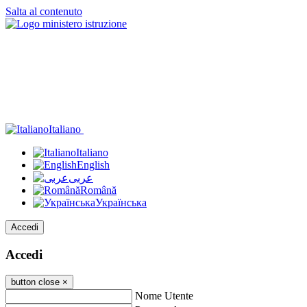
Salta al contenuto
Italiano
Italiano
English
عربى
Română
Українська
Accedi
Accedi
button close
×
Nome Utente