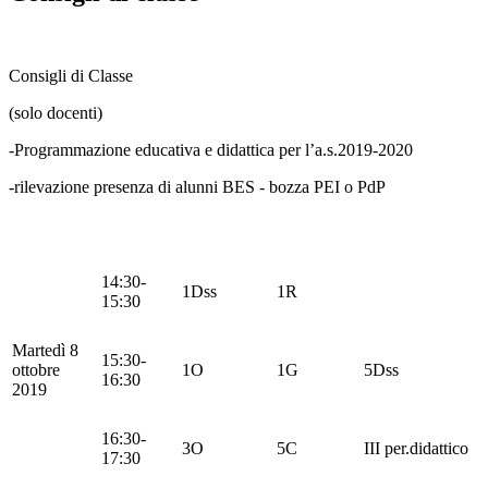
Consigli di Classe
(solo docenti)
-Programmazione educativa e didattica per l’a.s.2019-2020
-rilevazione presenza di alunni BES - bozza PEI o PdP
14:30-
1Dss
1R
15:30
Martedì 8
15:30-
ottobre
1O
1G
5Dss
16:30
2019
16:30-
3O
5C
III per.didattico
17:30