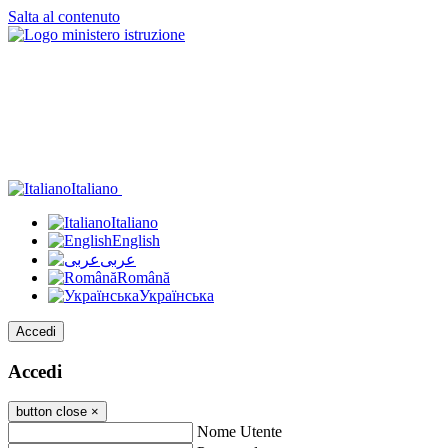
Salta al contenuto
Italiano
Italiano
English
عربى
Română
Українська
Accedi
Accedi
button close
×
Nome Utente