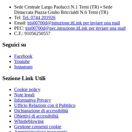
Sede Centrale Largo Paolucci N.1 Terni (TR) • Sede
Distaccata Piazza Giulio Briccialdi N.6 Terni (TR)
Tel:
Tel. 0744 201926
Email:
tris00700d@istruzione.it
Link per inviare una mail
PEC:
tris00700d@pec.istruzione.it
Link per inviare una mail
C.F.: 91056250557
Seguici su
Facebook
Youtube
Instagram
Sezione Link Utili
Cookie policy
Note legali
Informativa Privacy
Ufficio Relazioni con il Pubblico
Dichiarazione di accessibilità
Obiettivi di accessibilità
Whistleblowing
Gestione consensi cookie
Amministrazione trasparente