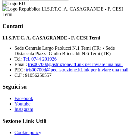
I.I.S.P.T.C. A. CASAGRANDE - F. CESI
Terni
Contatti
I.I.S.P.T.C. A. CASAGRANDE - F. CESI Terni
Sede Centrale Largo Paolucci N.1 Terni (TR) • Sede
Distaccata Piazza Giulio Briccialdi N.6 Terni (TR)
Tel:
Tel. 0744 201926
Email:
tris00700d@istruzione.it
Link per inviare una mail
PEC:
tris00700d@pec.istruzione.it
Link per inviare una mail
C.F.: 91056250557
Seguici su
Facebook
Youtube
Instagram
Sezione Link Utili
Cookie policy