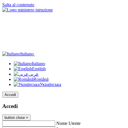
Salta al contenuto
Italiano
Italiano
English
عربى
Română
Українська
Accedi
Accedi
button close
×
Nome Utente