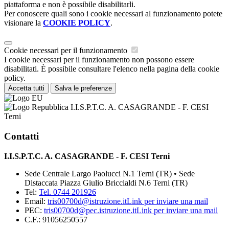
piattaforma e non è possibile disabilitarli.
Per conoscere quali sono i cookie necessari al funzionamento potete
visionare la
COOKIE POLICY
.
Cookie necessari per il funzionamento
I cookie necessari per il funzionamento non possono essere
disabilitati. È possibile consultare l'elenco nella pagina della cookie
policy.
Accetta tutti
Salva le preferenze
I.I.S.P.T.C. A. CASAGRANDE - F. CESI
Terni
Contatti
I.I.S.P.T.C. A. CASAGRANDE - F. CESI Terni
Sede Centrale Largo Paolucci N.1 Terni (TR) • Sede
Distaccata Piazza Giulio Briccialdi N.6 Terni (TR)
Tel:
Tel. 0744 201926
Email:
tris00700d@istruzione.it
Link per inviare una mail
PEC:
tris00700d@pec.istruzione.it
Link per inviare una mail
C.F.: 91056250557