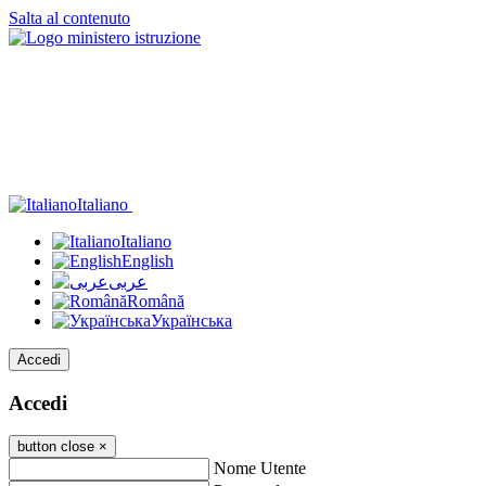
Salta al contenuto
Italiano
Italiano
English
عربى
Română
Українська
Accedi
Accedi
button close
×
Nome Utente