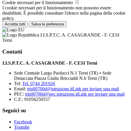
Cookie necessari per il funzionamento
I cookie necessari per il funzionamento non possono essere
disabilitati. È possibile consultare l'elenco nella pagina della cookie
policy.
Accetta tutti
Salva le preferenze
I.I.S.P.T.C. A. CASAGRANDE - F. CESI
Terni
Contatti
I.I.S.P.T.C. A. CASAGRANDE - F. CESI Terni
Sede Centrale Largo Paolucci N.1 Terni (TR) • Sede
Distaccata Piazza Giulio Briccialdi N.6 Terni (TR)
Tel:
Tel. 0744 201926
Email:
tris00700d@istruzione.it
Link per inviare una mail
PEC:
tris00700d@pec.istruzione.it
Link per inviare una mail
C.F.: 91056250557
Seguici su
Facebook
Youtube