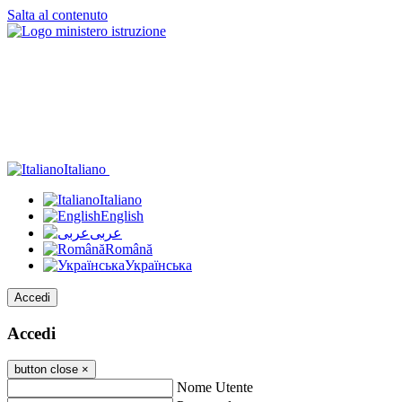
Salta al contenuto
Italiano
Italiano
English
عربى
Română
Українська
Accedi
Accedi
button close
×
Nome Utente