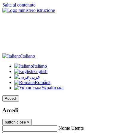
Salta al contenuto
Italiano
Italiano
English
عربى
Română
Українська
Accedi
Accedi
button close
×
Nome Utente