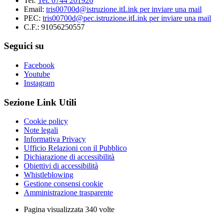
Tel:
Tel. 0744 201926
Email:
tris00700d@istruzione.it
Link per inviare una mail
PEC:
tris00700d@pec.istruzione.it
Link per inviare una mail
C.F.: 91056250557
Seguici su
Facebook
Youtube
Instagram
Sezione Link Utili
Cookie policy
Note legali
Informativa Privacy
Ufficio Relazioni con il Pubblico
Dichiarazione di accessibilità
Obiettivi di accessibilità
Whistleblowing
Gestione consensi cookie
Amministrazione trasparente
Pagina visualizzata
340
volte