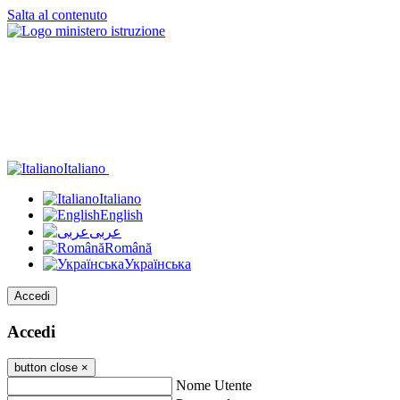
Salta al contenuto
Italiano
Italiano
English
عربى
Română
Українська
Accedi
Accedi
button close
×
Nome Utente