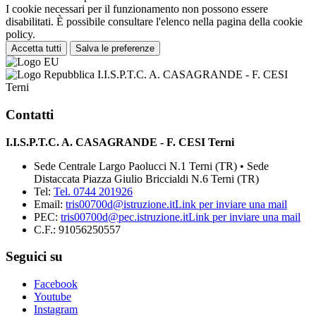
I cookie necessari per il funzionamento non possono essere
disabilitati. È possibile consultare l'elenco nella pagina della cookie
policy.
Accetta tutti
Salva le preferenze
I.I.S.P.T.C. A. CASAGRANDE - F. CESI
Terni
Contatti
I.I.S.P.T.C. A. CASAGRANDE - F. CESI Terni
Sede Centrale Largo Paolucci N.1 Terni (TR) • Sede
Distaccata Piazza Giulio Briccialdi N.6 Terni (TR)
Tel:
Tel. 0744 201926
Email:
tris00700d@istruzione.it
Link per inviare una mail
PEC:
tris00700d@pec.istruzione.it
Link per inviare una mail
C.F.: 91056250557
Seguici su
Facebook
Youtube
Instagram