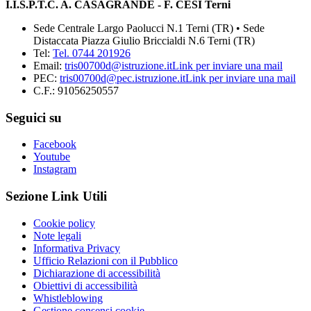
I.I.S.P.T.C. A. CASAGRANDE - F. CESI Terni
Sede Centrale Largo Paolucci N.1 Terni (TR) • Sede
Distaccata Piazza Giulio Briccialdi N.6 Terni (TR)
Tel:
Tel. 0744 201926
Email:
tris00700d@istruzione.it
Link per inviare una mail
PEC:
tris00700d@pec.istruzione.it
Link per inviare una mail
C.F.: 91056250557
Seguici su
Facebook
Youtube
Instagram
Sezione Link Utili
Cookie policy
Note legali
Informativa Privacy
Ufficio Relazioni con il Pubblico
Dichiarazione di accessibilità
Obiettivi di accessibilità
Whistleblowing
Gestione consensi cookie