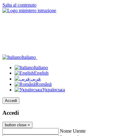
Salta al contenuto
Italiano
Italiano
English
عربى
Română
Українська
Accedi
Accedi
button close
×
Nome Utente