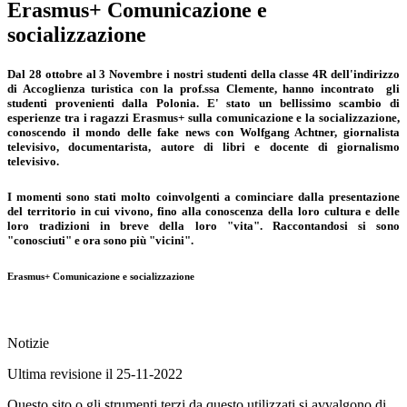
Erasmus+ Comunicazione e
socializzazione
Dal 28 ottobre al 3 Novembre i nostri studenti della classe 4R dell'indirizzo
di Accoglienza turistica con la prof.ssa Clemente, hanno incontrato gli
studenti provenienti dalla Polonia. E' stato un b
ellissimo scambio di
esperienze tra i ragazzi Erasmus+ sulla comunicazione e la socializzazione,
conoscendo il mondo delle fake news con Wolfgang Achtner, giornalista
televisivo, documentarista, autore di libri e docente di giornalismo
televisivo.
I momenti sono stati molto coinvolgenti a cominciare dalla presentazione
del territorio in cui vivono, fino alla conoscenza della loro cultura e delle
loro tradizioni in breve della loro "vita". Raccontandosi si sono
"conosciuti" e ora sono più "vicini".
Erasmus+ Comunicazione e socializzazione
Notizie
Ultima revisione il 25-11-2022
Questo sito o gli strumenti terzi da questo utilizzati si avvalgono di