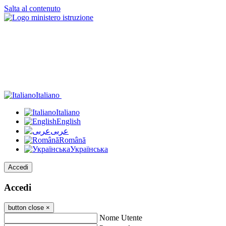
Salta al contenuto
Italiano
Italiano
English
عربى
Română
Українська
Accedi
Accedi
button close
×
Nome Utente