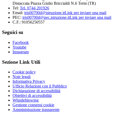
Distaccata Piazza Giulio Briccialdi N.6 Terni (TR)
Tel:
Tel. 0744 201926
Email:
tris00700d@istruzione.it
Link per inviare una mail
PEC:
tris00700d@pec.istruzione.it
Link per inviare una mail
C.F.: 91056250557
Seguici su
Facebook
Youtube
Instagram
Sezione Link Utili
Cookie policy
Note legali
Informativa Privacy
Ufficio Relazioni con il Pubblico
Dichiarazione di accessibilità
Obiettivi di accessibilità
Whistleblowing
Gestione consensi cookie
Amministrazione trasparente