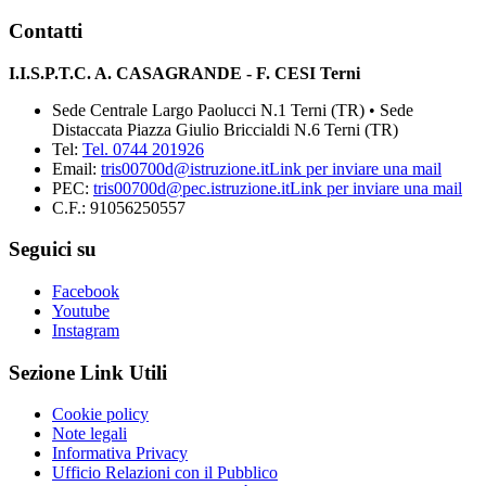
Contatti
I.I.S.P.T.C. A. CASAGRANDE - F. CESI Terni
Sede Centrale Largo Paolucci N.1 Terni (TR) • Sede
Distaccata Piazza Giulio Briccialdi N.6 Terni (TR)
Tel:
Tel. 0744 201926
Email:
tris00700d@istruzione.it
Link per inviare una mail
PEC:
tris00700d@pec.istruzione.it
Link per inviare una mail
C.F.: 91056250557
Seguici su
Facebook
Youtube
Instagram
Sezione Link Utili
Cookie policy
Note legali
Informativa Privacy
Ufficio Relazioni con il Pubblico