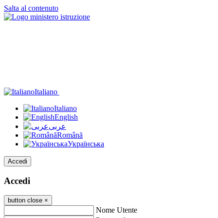
Salta al contenuto
Italiano
Italiano
English
عربى
Română
Українська
Accedi
Accedi
button close
×
Nome Utente