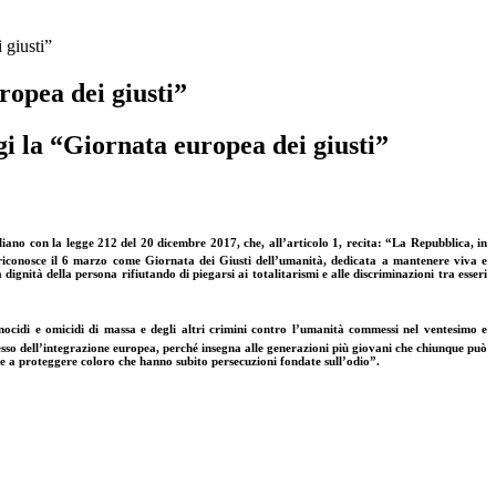
 giusti”
ropea dei giusti”
gi la “Giornata europea dei giusti”
liano con la legge 212 del 20 dicembre 2017, che, all’articolo 1, recita: “
La Repubblica, in
 riconosce il 6 marzo come Giornata dei Giusti dell’umanità, dedicata a mantenere viva e
ignità della persona rifiutando di piegarsi ai totalitarismi e alle discriminazioni tra esseri
nocidi e omicidi di massa e degli altri crimini contro l’umanità commessi nel ventesimo e
esso dell’integrazione europea, perché insegna alle generazioni più giovani che chiunque può
ite a proteggere coloro che hanno subito persecuzioni fondate sull’odio”.