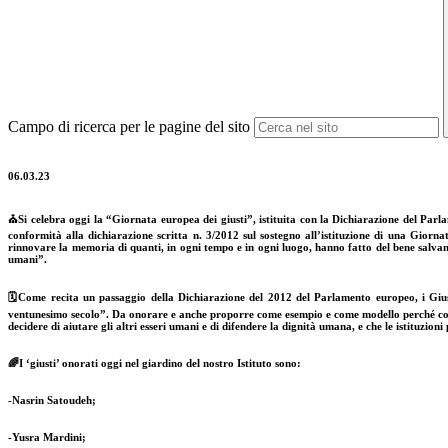
Campo di ricerca per le pagine del sito
06.03.23
⛪Si celebra oggi la “
Giornata europea dei giusti
”,
istituita con la Dichiarazione del Pa
conformità alla dichiarazione scritta n. 3/2012 sul sostegno all’istituzione di una Gio
rinnovare la memoria di quanti, in ogni tempo e in ogni luogo, hanno fatto del bene salvando 
umani
”.
🗓Come recita un passaggio della Dichiarazione del 2012 del Parlamento europeo, i
Giu
ventunesimo secolo
”. Da onorare e anche proporre come esempio e come modello perché com
decidere di aiutare gli altri esseri umani e di difendere la dignità umana
, e che le istituzio
🌈I ‘giusti’ onorati oggi nel giardino del nostro Istituto sono:
-Nasrin Satoudeh;
-Yusra Mardini;