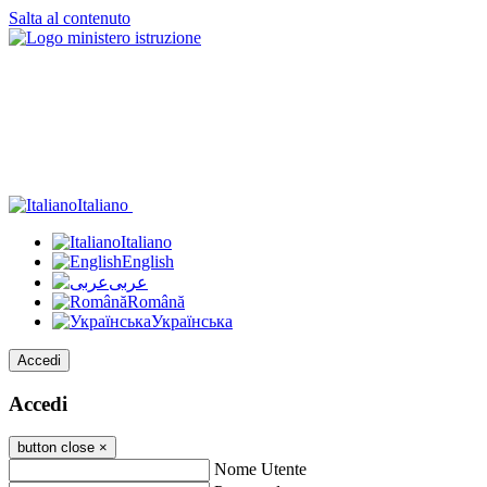
Salta al contenuto
Italiano
Italiano
English
عربى
Română
Українська
Accedi
Accedi
button close
×
Nome Utente