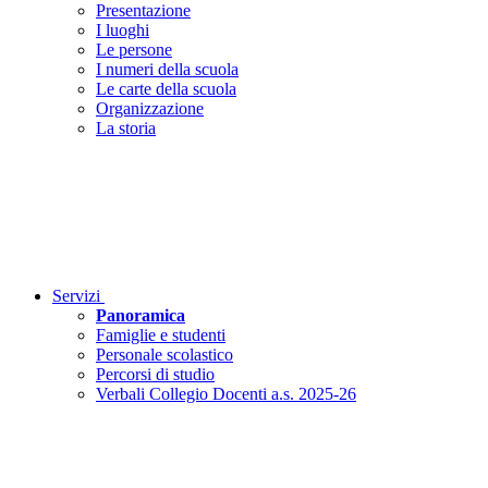
Presentazione
I luoghi
Le persone
I numeri della scuola
Le carte della scuola
Organizzazione
La storia
Servizi
Panoramica
Famiglie e studenti
Personale scolastico
Percorsi di studio
Verbali Collegio Docenti a.s. 2025-26