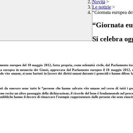
Novità
>
Le notizie
>
“Giornata europea dei
“Giornata eu
Si celebra og
rlamento europeo del 10 maggio 2012
, fatta propria, come
solennità civile
, dal Parlamento ita
rnata europea in memoria dei Giusti, approvata dal Parlamento europeo il 10 maggio 2012,
vite umane, si sono battuti in favore dei diritti umani durante i genocidi e hanno difeso la d
sti da onorare
sono
tutte le “persone che hanno salvato vite umane nel corso di tutti i ge
e recita un altro passaggio della dichiarazione,
il ricordo del bene è fondamentale nel proc
ni pubbliche hanno il dovere di rimarcare l’esempio rappresentato dalle persone che sono riusc