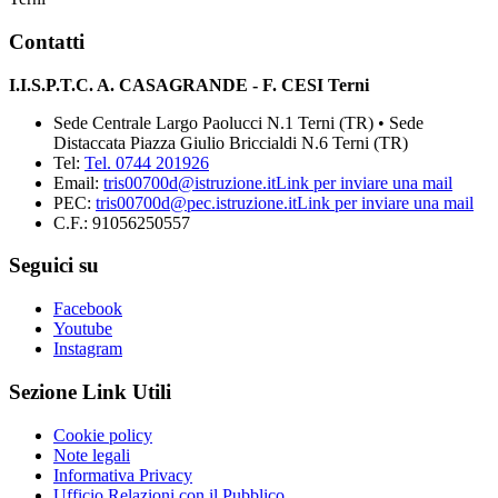
Contatti
I.I.S.P.T.C. A. CASAGRANDE - F. CESI Terni
Sede Centrale Largo Paolucci N.1 Terni (TR) • Sede
Distaccata Piazza Giulio Briccialdi N.6 Terni (TR)
Tel:
Tel. 0744 201926
Email:
tris00700d@istruzione.it
Link per inviare una mail
PEC:
tris00700d@pec.istruzione.it
Link per inviare una mail
C.F.: 91056250557
Seguici su
Facebook
Youtube
Instagram
Sezione Link Utili
Cookie policy
Note legali
Informativa Privacy
Ufficio Relazioni con il Pubblico