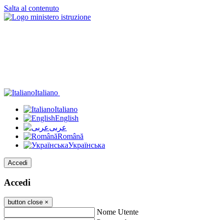
Salta al contenuto
Italiano
Italiano
English
عربى
Română
Українська
Accedi
Accedi
button close
×
Nome Utente