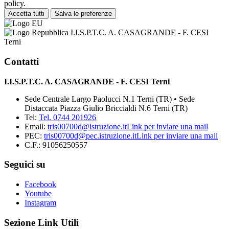
policy.
Accetta tutti
Salva le preferenze
I.I.S.P.T.C. A. CASAGRANDE - F. CESI
Terni
Contatti
I.I.S.P.T.C. A. CASAGRANDE - F. CESI Terni
Sede Centrale Largo Paolucci N.1 Terni (TR) • Sede
Distaccata Piazza Giulio Briccialdi N.6 Terni (TR)
Tel:
Tel. 0744 201926
Email:
tris00700d@istruzione.it
Link per inviare una mail
PEC:
tris00700d@pec.istruzione.it
Link per inviare una mail
C.F.: 91056250557
Seguici su
Facebook
Youtube
Instagram
Sezione Link Utili