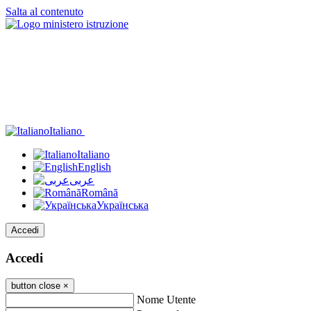
Salta al contenuto
Italiano
Italiano
English
عربى
Română
Українська
Accedi
Accedi
button close
×
Nome Utente