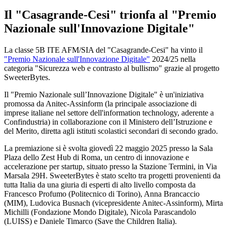
Il "Casagrande-Cesi" trionfa al "Premio
Nazionale sull'Innovazione Digitale"
La classe 5B ITE AFM/SIA del "Casagrande-Cesi" ha vinto il
"Premio Nazionale sull'Innovazione Digitale"
2024/25 nella
categoria "Sicurezza web e contrasto al bullismo" grazie al progetto
SweeterBytes.
Il "Premio Nazionale sull’Innovazione Digitale" è un'iniziativa
promossa da Anitec-Assinform (la principale associazione di
imprese italiane nel settore dell'information technology, aderente a
Confindustria) in collaborazione con il Ministero dell’Istruzione e
del Merito, diretta agli istituti scolastici secondari di secondo grado.
La premiazione si è svolta giovedì 22 maggio 2025 presso la Sala
Plaza dello Zest Hub di Roma, un centro di innovazione e
accelerazione per startup, situato presso la Stazione Termini, in Via
Marsala 29H. SweeterBytes è stato scelto tra progetti provenienti da
tutta Italia da una giuria di esperti di alto livello composta da
Francesco Profumo (Politecnico di Torino), Anna Brancaccio
(MIM), Ludovica Busnach (vicepresidente Anitec-Assinform), Mirta
Michilli (Fondazione Mondo Digitale), Nicola Parascandolo
(LUISS) e Daniele Timarco (Save the Children Italia).