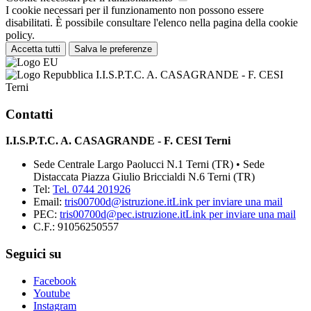
I cookie necessari per il funzionamento non possono essere
disabilitati. È possibile consultare l'elenco nella pagina della cookie
policy.
Accetta tutti
Salva le preferenze
I.I.S.P.T.C. A. CASAGRANDE - F. CESI
Terni
Contatti
I.I.S.P.T.C. A. CASAGRANDE - F. CESI Terni
Sede Centrale Largo Paolucci N.1 Terni (TR) • Sede
Distaccata Piazza Giulio Briccialdi N.6 Terni (TR)
Tel:
Tel. 0744 201926
Email:
tris00700d@istruzione.it
Link per inviare una mail
PEC:
tris00700d@pec.istruzione.it
Link per inviare una mail
C.F.: 91056250557
Seguici su
Facebook
Youtube
Instagram