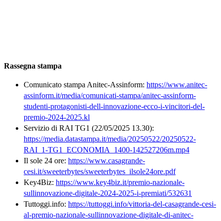
Rassegna stampa
Comunicato stampa Anitec-Assinform:
https://www.anitec-
assinform.it/media/comunicati-stampa/anitec-assinform-
studenti-protagonisti-dell-innovazione-ecco-i-vincitori-del-
premio-2024-2025.kl
Servizio di RAI TG1 (22/05/2025 13.30):
https://media.datastampa.it/media/20250522/20250522-
RAI_1-TG1_ECONOMIA_1400-142527206m.mp4
Il sole 24 ore:
https://www.casagrande-
cesi.it/sweeterbytes/sweeterbytes_ilsole24ore.pdf
Key4Biz:
https://www.key4biz.it/premio-nazionale-
sullinnovazione-digitale-2024-2025-i-premiati/532631
Tuttoggi.info:
https://tuttoggi.info/vittoria-del-casagrande-cesi-
al-premio-nazionale-sullinnovazione-digitale-di-anitec-