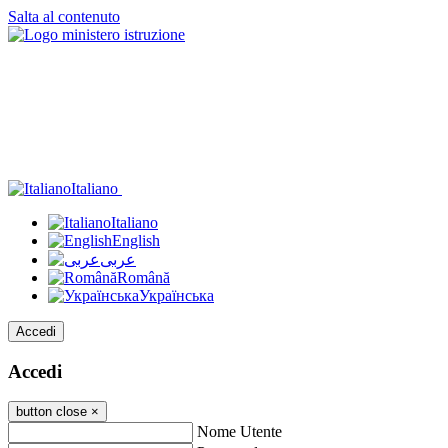
Salta al contenuto
Italiano
Italiano
English
عربى
Română
Українська
Accedi
Accedi
button close
×
Nome Utente