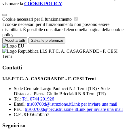
visionare la
COOKIE POLICY
.
Cookie necessari per il funzionamento
I cookie necessari per il funzionamento non possono essere
disabilitati. È possibile consultare l'elenco nella pagina della cookie
policy.
Accetta tutti
Salva le preferenze
I.I.S.P.T.C. A. CASAGRANDE - F. CESI
Terni
Contatti
I.I.S.P.T.C. A. CASAGRANDE - F. CESI Terni
Sede Centrale Largo Paolucci N.1 Terni (TR) • Sede
Distaccata Piazza Giulio Briccialdi N.6 Terni (TR)
Tel:
Tel. 0744 201926
Email:
tris00700d@istruzione.it
Link per inviare una mail
PEC:
tris00700d@pec.istruzione.it
Link per inviare una mail
C.F.: 91056250557
Seguici su