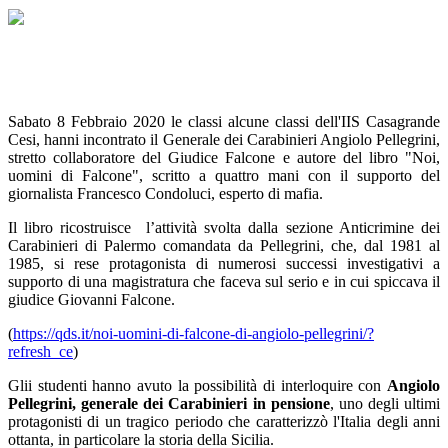
Sabato 8 Febbraio 2020 le classi alcune classi dell'IIS Casagrande
Cesi, hanni incontrato il Generale dei Carabinieri Angiolo Pellegrini,
stretto collaboratore del Giudice Falcone e autore del libro "Noi,
uomini di Falcone", scritto a quattro mani con il supporto del
giornalista Francesco Condoluci, esperto di mafia.
Il libro ricostruisce l’attività svolta dalla sezione Anticrimine dei
Carabinieri di Palermo comandata da Pellegrini, che, dal 1981 al
1985, si rese protagonista di numerosi successi investigativi a
supporto di una magistratura che faceva sul serio e in cui spiccava il
giudice Giovanni Falcone.
(
https://qds.it/noi-uomini-di-falcone-di-angiolo-pellegrini/?
refresh_ce
)
Glii studenti hanno avuto la possibilità di interloquire con
Angiolo
Pellegrini, generale dei Carabinieri in pensione
, uno degli ultimi
protagonisti di un tragico periodo che caratterizzò l'Italia degli anni
ottanta, in particolare la storia della Sicilia.