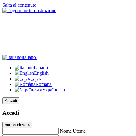
Salta al contenuto
Italiano
Italiano
English
عربى
Română
Українська
Accedi
Accedi
button close
×
Nome Utente