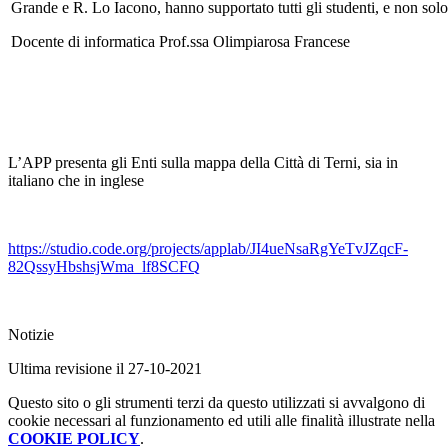
Grande e R. Lo Iacono, hanno supportato tutti gli studenti, e non solo i
Docente di informatica Prof.ssa Olimpiarosa Francese
L’APP presenta gli Enti sulla mappa della Città di Terni, sia in
italiano che in inglese
https://studio.code.org/projects/applab/JI4ueNsaRgYeTvJZqcF-
82QssyHbshsjWma_lf8SCFQ
Notizie
Ultima revisione il 27-10-2021
Questo sito o gli strumenti terzi da questo utilizzati si avvalgono di
cookie necessari al funzionamento ed utili alle finalità illustrate nella
COOKIE POLICY
.