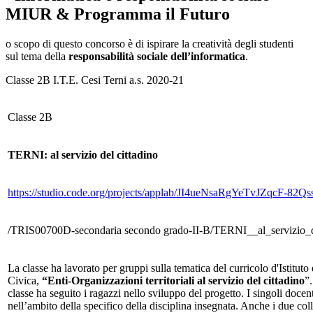
MIUR & Programma il Futuro
o scopo di questo concorso è di ispirare la creatività degli studenti
sul tema della
responsabilità sociale dell’informatica
.
Classe 2B I.T.E. Cesi Terni a.s. 2020-21
Classe 2B
TERNI: al servizio del cittadino
https://studio.code.org/projects/applab/JI4ueNsaRgYeTvJZqcF-8
/TRIS00700D-secondaria secondo grado-II-B/TERNI__al_servizio_de
La classe ha lavorato per gruppi sulla tematica del curricolo d'Istitut
Civica,
“Enti-Organizzazioni territoriali al servizio del cittadino
”
classe ha seguito i ragazzi nello sviluppo del progetto. I singoli doce
nell’ambito della specifico della disciplina insegnata. Anche i due co