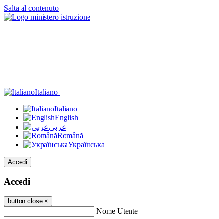
Salta al contenuto
Italiano
Italiano
English
عربى
Română
Українська
Accedi
Accedi
button close
×
Nome Utente