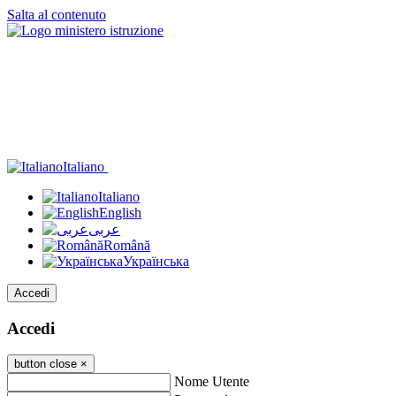
Salta al contenuto
Italiano
Italiano
English
عربى
Română
Українська
Accedi
Accedi
button close
×
Nome Utente