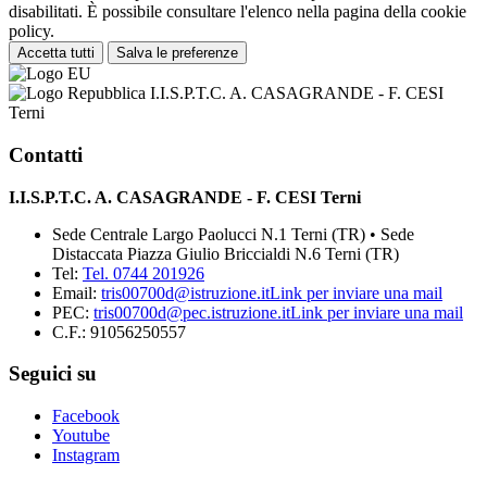
disabilitati. È possibile consultare l'elenco nella pagina della cookie
policy.
Accetta tutti
Salva le preferenze
I.I.S.P.T.C. A. CASAGRANDE - F. CESI
Terni
Contatti
I.I.S.P.T.C. A. CASAGRANDE - F. CESI Terni
Sede Centrale Largo Paolucci N.1 Terni (TR) • Sede
Distaccata Piazza Giulio Briccialdi N.6 Terni (TR)
Tel:
Tel. 0744 201926
Email:
tris00700d@istruzione.it
Link per inviare una mail
PEC:
tris00700d@pec.istruzione.it
Link per inviare una mail
C.F.: 91056250557
Seguici su
Facebook
Youtube
Instagram