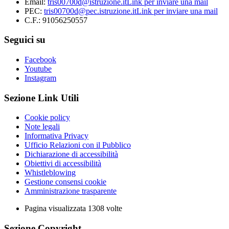
Email:
tris00700d@istruzione.it
Link per inviare una mail
PEC:
tris00700d@pec.istruzione.it
Link per inviare una mail
C.F.: 91056250557
Seguici su
Facebook
Youtube
Instagram
Sezione Link Utili
Cookie policy
Note legali
Informativa Privacy
Ufficio Relazioni con il Pubblico
Dichiarazione di accessibilità
Obiettivi di accessibilità
Whistleblowing
Gestione consensi cookie
Amministrazione trasparente
Pagina visualizzata
1308
volte
Sezione Copyright