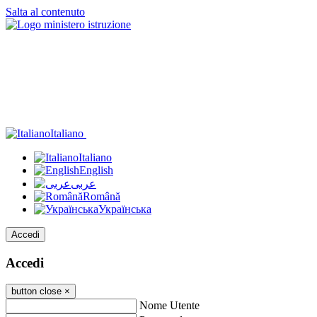
Salta al contenuto
Italiano
Italiano
English
عربى
Română
Українська
Accedi
Accedi
button close
×
Nome Utente