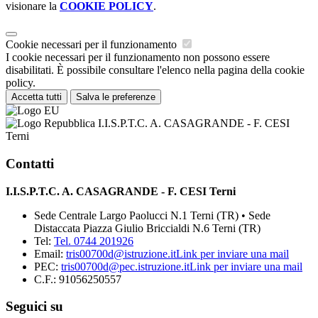
visionare la
COOKIE POLICY
.
Cookie necessari per il funzionamento
I cookie necessari per il funzionamento non possono essere
disabilitati. È possibile consultare l'elenco nella pagina della cookie
policy.
Accetta tutti
Salva le preferenze
I.I.S.P.T.C. A. CASAGRANDE - F. CESI
Terni
Contatti
I.I.S.P.T.C. A. CASAGRANDE - F. CESI Terni
Sede Centrale Largo Paolucci N.1 Terni (TR) • Sede
Distaccata Piazza Giulio Briccialdi N.6 Terni (TR)
Tel:
Tel. 0744 201926
Email:
tris00700d@istruzione.it
Link per inviare una mail
PEC:
tris00700d@pec.istruzione.it
Link per inviare una mail
C.F.: 91056250557
Seguici su