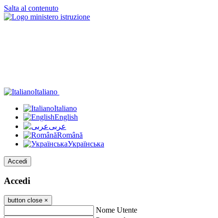
Salta al contenuto
Italiano
Italiano
English
عربى
Română
Українська
Accedi
Accedi
button close
×
Nome Utente