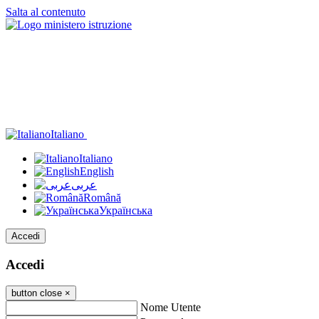
Salta al contenuto
Italiano
Italiano
English
عربى
Română
Українська
Accedi
Accedi
button close
×
Nome Utente