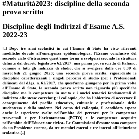
#Maturità2023: discipline della seconda
prova scritta
Discipline degli Indirizzi d'Esame A.S.
2022-23
[..]
Dopo tre anni scolastici in cui l’Esame di Stato ha visto rilevanti
modifiche dovute all’emergenza epidemiologica, l’Esame conclusivo del
secondo ciclo d’istruzione quest’anno torna a svolgersi secondo la struttura
definita dal decreto legislativo 62/2017: una
prima
prova scritta di Italiano
,
comune a tutti gli indirizzi di studio, che si svolgerà
dalle ore 8.30 di
mercoledì 21 giugno 2023
; una
seconda prova scritta
, riguardante le
discipline caratterizzanti i singoli percorsi di studio (per i Professionali
delineati dal d.lgs. n. 61/2017, che quest’anno giungono per la prima volta
all’Esame di Stato, la seconda prova scritta non riguarda più specifiche
discipline ma le competenze in uscita e i nuclei tematici fondamentali di
indirizzo alle stesse correlati); il
colloquio
, che ha l’obiettivo di accertare il
conseguimento del profilo educativo, culturale e professionale della
studentessa e dello studente. Nel corso del colloquio, il candidato espone
anche le esperienze svolte nell’ambito dei percorsi per le competenze
trasversali e per l’orientamento (PCTO) e le competenze acquisite
nell’ambito dell’Educazione civica.. Le Commissioni d’esame sono composte
da un Presidente esterno, da tre membri esterni e tre interni all’istituzione
scolastica.[..]