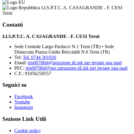
I.I.S.P.T.C. A. CASAGRANDE - F. CESI
Terni
Contatti
I.I.S.P.T.C. A. CASAGRANDE - F. CESI Terni
Sede Centrale Largo Paolucci N.1 Terni (TR) • Sede
Distaccata Piazza Giulio Briccialdi N.6 Terni (TR)
Tel:
Tel. 0744 201926
Email:
tris00700d@istruzione.it
Link per inviare una mail
PEC:
tris00700d@pec.istruzione.it
Link per inviare una mail
C.F.: 91056250557
Seguici su
Facebook
Youtube
Instagram
Sezione Link Utili
Cookie policy