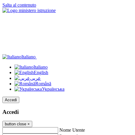
Salta al contenuto
Italiano
Italiano
English
عربى
Română
Українська
Accedi
Accedi
button close
×
Nome Utente