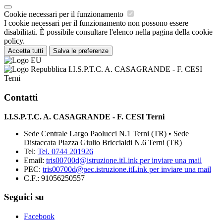
Cookie necessari per il funzionamento
I cookie necessari per il funzionamento non possono essere
disabilitati. È possibile consultare l'elenco nella pagina della cookie
policy.
Accetta tutti
Salva le preferenze
I.I.S.P.T.C. A. CASAGRANDE - F. CESI
Terni
Contatti
I.I.S.P.T.C. A. CASAGRANDE - F. CESI Terni
Sede Centrale Largo Paolucci N.1 Terni (TR) • Sede
Distaccata Piazza Giulio Briccialdi N.6 Terni (TR)
Tel:
Tel. 0744 201926
Email:
tris00700d@istruzione.it
Link per inviare una mail
PEC:
tris00700d@pec.istruzione.it
Link per inviare una mail
C.F.: 91056250557
Seguici su
Facebook