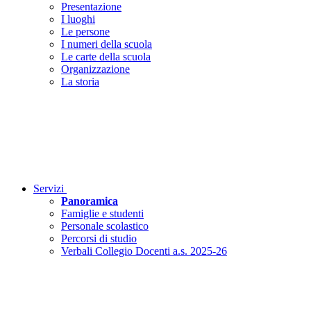
Presentazione
I luoghi
Le persone
I numeri della scuola
Le carte della scuola
Organizzazione
La storia
Servizi
Panoramica
Famiglie e studenti
Personale scolastico
Percorsi di studio
Verbali Collegio Docenti a.s. 2025-26