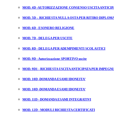
MOD. 4D -AUTORIZZAZIONE CONSENSO USCITA ANTICIP
MOD. 5D – RICHIESTA NULLA OSTA PER RITIRO DIPLOM
MOD. 6D - ESONERO RELIGIONE
MOD. 7D - DELEGA PER USCITE
MOD. 8D - DELEGA PER ADEMPIMENTI SCOLASTICI
MOD. 9D - Autorizzazione SPORTIVO uscite
MOD. 9D1 - RICHIESTA USCITA ANTICIPATA PER IMPEGNI
MOD. 10D -DOMANDA ESAMI IDONEITA’
MOD. 10D -DOMANDA ESAMI IDONEITA’
MOD. 11D - DOMANDA ESAMI INTEGRATIVI
MOD. 12D - MODULI RICHIESTA CERTIFICATI