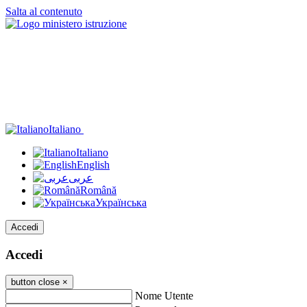
Salta al contenuto
Italiano
Italiano
English
عربى
Română
Українська
Accedi
Accedi
button close
×
Nome Utente