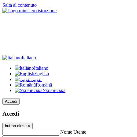
Salta al contenuto
Italiano
Italiano
English
عربى
Română
Українська
Accedi
Accedi
button close
×
Nome Utente