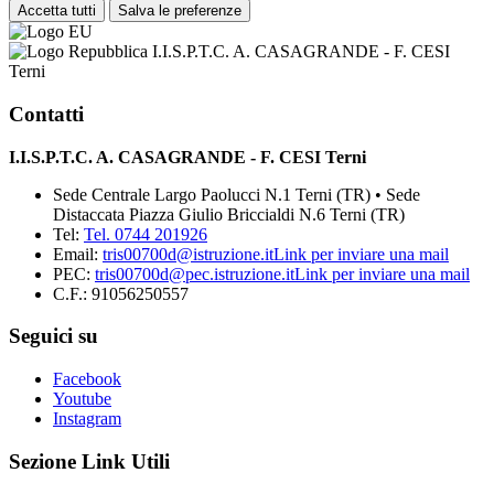
Accetta tutti
Salva le preferenze
I.I.S.P.T.C. A. CASAGRANDE - F. CESI
Terni
Contatti
I.I.S.P.T.C. A. CASAGRANDE - F. CESI Terni
Sede Centrale Largo Paolucci N.1 Terni (TR) • Sede
Distaccata Piazza Giulio Briccialdi N.6 Terni (TR)
Tel:
Tel. 0744 201926
Email:
tris00700d@istruzione.it
Link per inviare una mail
PEC:
tris00700d@pec.istruzione.it
Link per inviare una mail
C.F.: 91056250557
Seguici su
Facebook
Youtube
Instagram
Sezione Link Utili