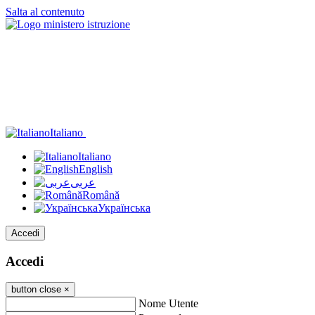
Salta al contenuto
Italiano
Italiano
English
عربى
Română
Українська
Accedi
Accedi
button close
×
Nome Utente