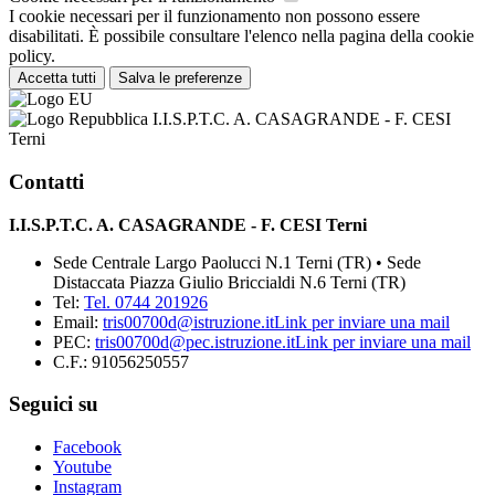
I cookie necessari per il funzionamento non possono essere
disabilitati. È possibile consultare l'elenco nella pagina della cookie
policy.
Accetta tutti
Salva le preferenze
I.I.S.P.T.C. A. CASAGRANDE - F. CESI
Terni
Contatti
I.I.S.P.T.C. A. CASAGRANDE - F. CESI Terni
Sede Centrale Largo Paolucci N.1 Terni (TR) • Sede
Distaccata Piazza Giulio Briccialdi N.6 Terni (TR)
Tel:
Tel. 0744 201926
Email:
tris00700d@istruzione.it
Link per inviare una mail
PEC:
tris00700d@pec.istruzione.it
Link per inviare una mail
C.F.: 91056250557
Seguici su
Facebook
Youtube
Instagram