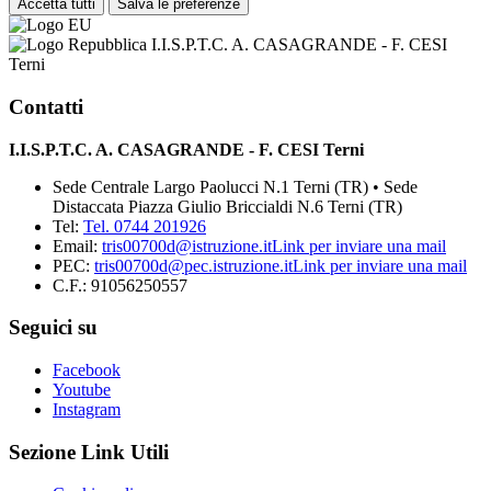
Accetta tutti
Salva le preferenze
I.I.S.P.T.C. A. CASAGRANDE - F. CESI
Terni
Contatti
I.I.S.P.T.C. A. CASAGRANDE - F. CESI Terni
Sede Centrale Largo Paolucci N.1 Terni (TR) • Sede
Distaccata Piazza Giulio Briccialdi N.6 Terni (TR)
Tel:
Tel. 0744 201926
Email:
tris00700d@istruzione.it
Link per inviare una mail
PEC:
tris00700d@pec.istruzione.it
Link per inviare una mail
C.F.: 91056250557
Seguici su
Facebook
Youtube
Instagram
Sezione Link Utili