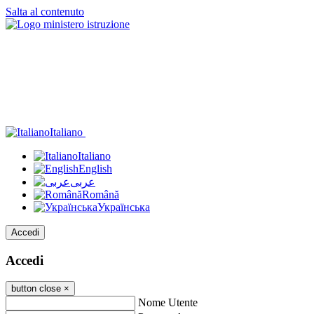
Salta al contenuto
Italiano
Italiano
English
عربى
Română
Українська
Accedi
Accedi
button close
×
Nome Utente