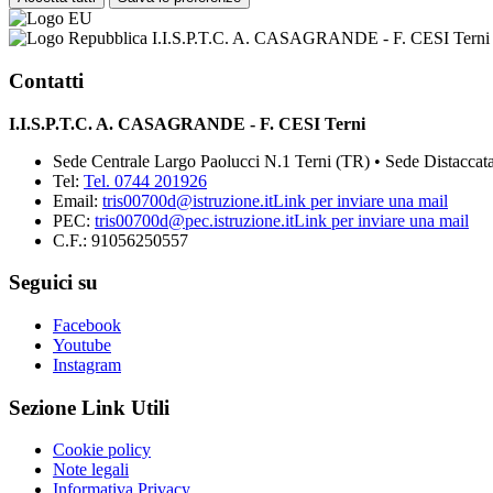
I.I.S.P.T.C. A. CASAGRANDE - F. CESI Terni
Contatti
I.I.S.P.T.C. A. CASAGRANDE - F. CESI Terni
Sede Centrale Largo Paolucci N.1 Terni (TR) • Sede Distaccata
Tel:
Tel. 0744 201926
Email:
tris00700d@istruzione.it
Link per inviare una mail
PEC:
tris00700d@pec.istruzione.it
Link per inviare una mail
C.F.: 91056250557
Seguici su
Facebook
Youtube
Instagram
Sezione Link Utili
Cookie policy
Note legali
Informativa Privacy