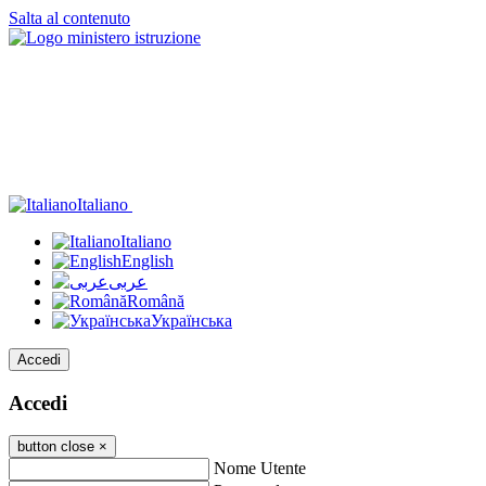
Salta al contenuto
Italiano
Italiano
English
عربى
Română
Українська
Accedi
Accedi
button close
×
Nome Utente