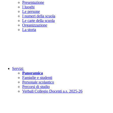
Presentazione
I luoghi
Le persone
I numeri della scuola
Le carte della scuola
Organizzazione
La storia
Servizi
Panoramica
Famiglie e studenti
Personale scolastico
Percorsi di studio
Verbali Collegio Docenti a.s. 2025-26