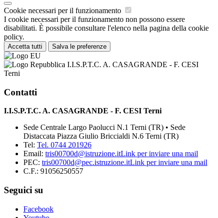
Cookie necessari per il funzionamento
I cookie necessari per il funzionamento non possono essere
disabilitati. È possibile consultare l'elenco nella pagina della cookie
policy.
Accetta tutti
Salva le preferenze
I.I.S.P.T.C. A. CASAGRANDE - F. CESI
Terni
Contatti
I.I.S.P.T.C. A. CASAGRANDE - F. CESI Terni
Sede Centrale Largo Paolucci N.1 Terni (TR) • Sede
Distaccata Piazza Giulio Briccialdi N.6 Terni (TR)
Tel:
Tel. 0744 201926
Email:
tris00700d@istruzione.it
Link per inviare una mail
PEC:
tris00700d@pec.istruzione.it
Link per inviare una mail
C.F.: 91056250557
Seguici su
Facebook
Youtube