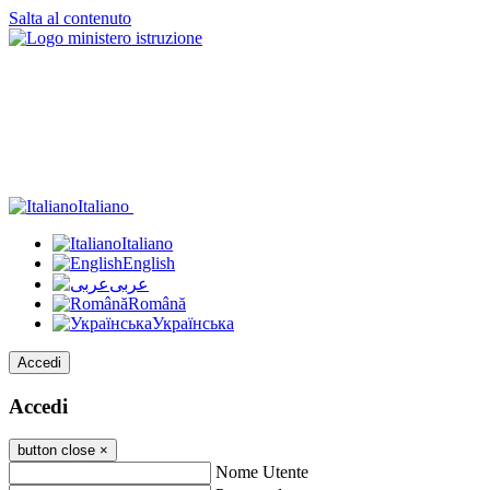
Salta al contenuto
Italiano
Italiano
English
عربى
Română
Українська
Accedi
Accedi
button close
×
Nome Utente