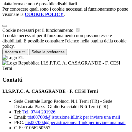
piattaforma e non è possibile disabilitarli.
Per conoscere quali sono i cookie necessari al funzionamento potete
visionare la
COOKIE POLICY
.
Cookie necessari per il funzionamento
I cookie necessari per il funzionamento non possono essere
disabilitati. È possibile consultare l'elenco nella pagina della cookie
policy.
Accetta tutti
Salva le preferenze
I.I.S.P.T.C. A. CASAGRANDE - F. CESI
Terni
Contatti
I.I.S.P.T.C. A. CASAGRANDE - F. CESI Terni
Sede Centrale Largo Paolucci N.1 Terni (TR) • Sede
Distaccata Piazza Giulio Briccialdi N.6 Terni (TR)
Tel:
Tel. 0744 201926
Email:
tris00700d@istruzione.it
Link per inviare una mail
PEC:
tris00700d@pec.istruzione.it
Link per inviare una mail
C.F.: 91056250557