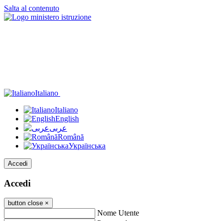
Salta al contenuto
Italiano
Italiano
English
عربى
Română
Українська
Accedi
Accedi
button close
×
Nome Utente